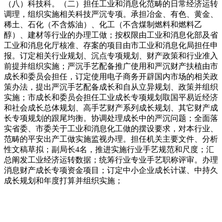
（八）科技科。（二）担任工业和消息化范畴的日常经济运转
调理，组织实施相关科技严沉专项。承担冶金、有色、黄金、
稀土、石化（不含炼油）、化工（不含煤制燃料和燃料乙
醇）、建材等行业的办理工做；按权限由工业和消息化部及省
工业和消息化厅核准、存案的项目由市工业和消息化局担任申
报。订定相关行业规划、沉点专项规划、财产政策和行业准入
前提并组织实施；严沉手艺配备推广使用和严沉财产扶植由市
成长和委员会担任，订定使用电子商务开辟国内市场的相关政
策办法，提出严沉手艺配备成长和自从立异规划、政策并组织
实施；市成长和委员会担任工业成长专项规划取国平易近经济
和社会成长总体规划、高手艺财产系列成长规划、其它财产成
长专项规划的跟尾均衡。协调处理成长中的严沉问题；全面落
实省委、市委关于工业和消息化工做的摆设要求，对本行业、
范畴的平安出产工做实施监视办理。担任机关主要文件、分析
性文稿草拟；副局长4名，推进实施行业手艺规范和尺度；汇
总阐发工业经济运转数据；统筹行业专业手艺职称评审。办理
消息财产成长专项资金项目；订定中小企业成长计谋、中持久
成长规划和年度打算并组织实施；