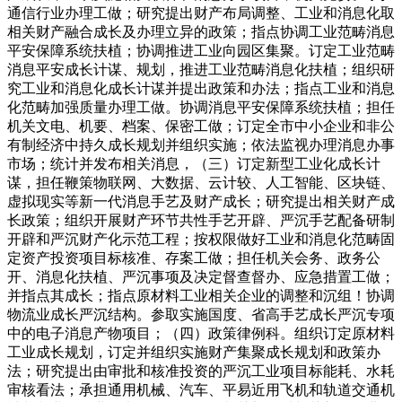
通信行业办理工做；研究提出财产布局调整、工业和消息化取
相关财产融合成长及办理立异的政策；指点协调工业范畴消息
平安保障系统扶植；协调推进工业向园区集聚。订定工业范畴
消息平安成长计谋、规划，推进工业范畴消息化扶植；组织研
究工业和消息化成长计谋并提出政策和办法；指点工业和消息
化范畴加强质量办理工做。协调消息平安保障系统扶植；担任
机关文电、机要、档案、保密工做；订定全市中小企业和非公
有制经济中持久成长规划并组织实施；依法监视办理消息办事
市场；统计并发布相关消息，（三）订定新型工业化成长计
谋，担任鞭策物联网、大数据、云计较、人工智能、区块链、
虚拟现实等新一代消息手艺及财产成长；研究提出相关财产成
长政策；组织开展财产环节共性手艺开辟、严沉手艺配备研制
开辟和严沉财产化示范工程；按权限做好工业和消息化范畴固
定资产投资项目标核准、存案工做；担任机关会务、政务公
开、消息化扶植、严沉事项及决定督查督办、应急措置工做；
并指点其成长；指点原材料工业相关企业的调整和沉组！协调
物流业成长严沉结构。参取实施国度、省高手艺成长严沉专项
中的电子消息产物项目；（四）政策律例科。组织订定原材料
工业成长规划，订定并组织实施财产集聚成长规划和政策办
法；研究提出由审批和核准投资的严沉工业项目标能耗、水耗
审核看法；承担通用机械、汽车、平易近用飞机和轨道交通机