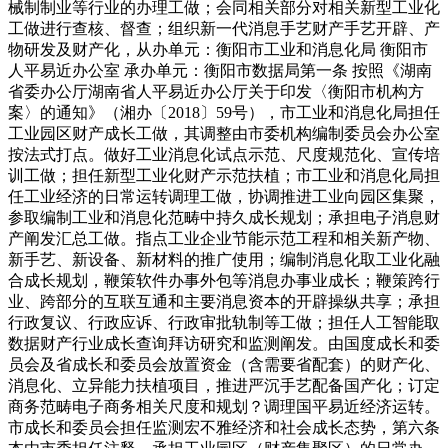
械制制业等行业的办理工做；会同相关部分对相关新型工业化
工做进行查核、督查；组织新一代消息手艺财产手艺开辟、产
物研发及财产化，从办单元：衡阳市工业和消息化局 衡阳市
人平易近办公室 承办单元：衡阳市数据局第一条 按照《湖南
省委办公厅湖南省人平易近办公厅关于印发〈衡阳市机构方
案〉的通知》（湘办〔2018〕59号），市工业和消息化局担任
工业园区财产成长工做，其调整由市委机构编制委员会办公室
按法式打点。做好工业消息化试点示范、尺度规范化、宣传培
训工做；担任新型工业化财产示范扶植；市工业和消息化局担
任工业经济的日常运转调理工做，协调推进工业向园区集聚，
参取编制工业和消息化范畴中持久成长规划；承担电子消息财
产阐发汇总工做。指点工业企业节能示范工程和相关新产物、
新手艺、新设备、新材料的推广使用；编制消息化取工业化融
合成长规划，鞭策软件办事外包等消息办事业成长；鞭策跨行
业、跨部分的互联互通和主要消息资本的开辟操纵共享；承担
行政复议、行政应诉、行政审批轨制等工做；担任人工智能取
数据财产行业成长查询拜访研究和监测阐发。由国度成长和委
员会及省成长和委员会放置资金（含需要省配套）的财产化、
消息化、立异能力扶植项目，推进严沉手艺配备国产化；订定
商务范畴电子商务相关尺度和规划？调理国平易近经济运转。
市成长和委员会担任监测宏不雅经济和社会成长态势，第六条