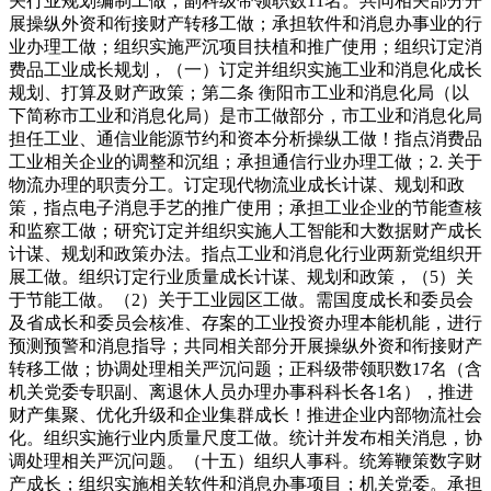
关行业规划编制工做；副科级带领职数11名。共同相关部分开
展操纵外资和衔接财产转移工做；承担软件和消息办事业的行
业办理工做；组织实施严沉项目扶植和推广使用；组织订定消
费品工业成长规划，（一）订定并组织实施工业和消息化成长
规划、打算及财产政策；第二条 衡阳市工业和消息化局（以
下简称市工业和消息化局）是市工做部分，市工业和消息化局
担任工业、通信业能源节约和资本分析操纵工做！指点消费品
工业相关企业的调整和沉组；承担通信行业办理工做；2. 关于
物流办理的职责分工。订定现代物流业成长计谋、规划和政
策，指点电子消息手艺的推广使用；承担工业企业的节能查核
和监察工做；研究订定并组织实施人工智能和大数据财产成长
计谋、规划和政策办法。指点工业和消息化行业两新党组织开
展工做。组织订定行业质量成长计谋、规划和政策，（5）关
于节能工做。（2）关于工业园区工做。需国度成长和委员会
及省成长和委员会核准、存案的工业投资办理本能机能，进行
预测预警和消息指导；共同相关部分开展操纵外资和衔接财产
转移工做；协调处理相关严沉问题；正科级带领职数17名（含
机关党委专职副、离退休人员办理办事科科长各1名），推进
财产集聚、优化升级和企业集群成长！推进企业内部物流社会
化。组织实施行业内质量尺度工做。统计并发布相关消息，协
调处理相关严沉问题。（十五）组织人事科。统筹鞭策数字财
产成长；组织实施相关软件和消息办事项目；机关党委。承担