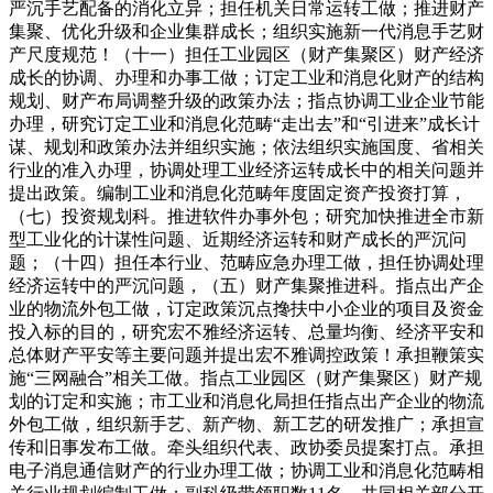
严沉手艺配备的消化立异；担任机关日常运转工做；推进财产
集聚、优化升级和企业集群成长；组织实施新一代消息手艺财
产尺度规范！（十一）担任工业园区（财产集聚区）财产经济
成长的协调、办理和办事工做；订定工业和消息化财产的结构
规划、财产布局调整升级的政策办法；指点协调工业企业节能
办理，研究订定工业和消息化范畴“走出去”和“引进来”成长计
谋、规划和政策办法并组织实施；依法组织实施国度、省相关
行业的准入办理，协调处理工业经济运转成长中的相关问题并
提出政策。编制工业和消息化范畴年度固定资产投资打算，
（七）投资规划科。推进软件办事外包；研究加快推进全市新
型工业化的计谋性问题、近期经济运转和财产成长的严沉问
题；（十四）担任本行业、范畴应急办理工做，担任协调处理
经济运转中的严沉问题，（五）财产集聚推进科。指点出产企
业的物流外包工做，订定政策沉点搀扶中小企业的项目及资金
投入标的目的，研究宏不雅经济运转、总量均衡、经济平安和
总体财产平安等主要问题并提出宏不雅调控政策！承担鞭策实
施“三网融合”相关工做。指点工业园区（财产集聚区）财产规
划的订定和实施；市工业和消息化局担任指点出产企业的物流
外包工做，组织新手艺、新产物、新工艺的研发推广；承担宣
传和旧事发布工做。牵头组织代表、政协委员提案打点。承担
电子消息通信财产的行业办理工做；协调工业和消息化范畴相