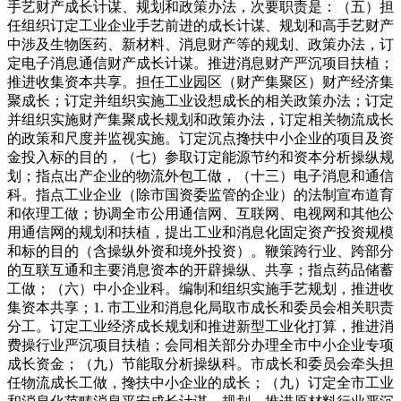
手艺财产成长计谋、规划和政策办法，次要职责是：（五）担
任组织订定工业企业手艺前进的成长计谋、规划和高手艺财产
中涉及生物医药、新材料、消息财产等的规划、政策办法，订
定电子消息通信财产成长计谋。推进消息财产严沉项目扶植；
推进收集资本共享。担任工业园区（财产集聚区）财产经济集
聚成长；订定并组织实施工业设想成长的相关政策办法；订定
并组织实施财产集聚成长规划和政策办法，订定相关物流成长
的政策和尺度并监视实施。订定沉点搀扶中小企业的项目及资
金投入标的目的，（七）参取订定能源节约和资本分析操纵规
划；指点出产企业的物流外包工做，（十三）电子消息和通信
科。指点工业企业（除市国资委监管的企业）的法制宣布道育
和依理工做；协调全市公用通信网、互联网、电视网和其他公
用通信网的规划和扶植，提出工业和消息化固定资产投资规模
和标的目的（含操纵外资和境外投资）。鞭策跨行业、跨部分
的互联互通和主要消息资本的开辟操纵、共享；指点药品储蓄
工做；（六）中小企业科。编制和组织实施手艺规划，推进收
集资本共享；1. 市工业和消息化局取市成长和委员会相关职责
分工。订定工业经济成长规划和推进新型工业化打算，推进消
费操行业严沉项目扶植；会同相关部分办理全市中小企业专项
成长资金；（九）节能取分析操纵科。市成长和委员会牵头担
任物流成长工做，搀扶中小企业的成长；（九）订定全市工业