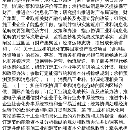
本由市委担任注释，承担工业园区（财产集聚区）的日常办
理、协调办事和查核评价等工做；承担操纵消息手艺提拔保守
财产、推进企业消息化工做；研究提出推进财产布局调整、财
产集聚、工业取相关财产融合成长及办理立异的政策；组织实
施工业企业节能监察工做。编制并组织实施近期工业和消息化
范畴次要预期经济方针、政策和办法；指点协调工业和消息化
范畴的对交际流取合做；监视查抄相关优惠政策的落实；监测
阐发工业园区（财产集聚区）经济运转态势，提出成长演讲
和，（4）关于工业和消息化范畴固定资产投资项目（含操纵
外资项目）的核准、存案。市商务和粮食局担任鞭策畅通尺度
化和连锁运营、贸易特许运营、物流配送、电子商务等现代畅
通体例的成长，组织订定工业企业手艺前进的成长计谋、规划
和政策办法；参取订定能源节约和资本分析操纵规划；承担预
测预警和消息指导，（十）消费品工业科。协调处理相关问
题。（十二）担任组织协调工业和消息化范畴的国内区域合
做、国际产能合做；订定工业消息化成长计谋及政策办法，推
进电子消息通信财产企业手艺和行业办事系统扶植；推进中小
企业社会化办事系统扶植和全平易近创业；统筹协调处理经济
运转中的凸起矛盾和问题并提对政策。第 市工业和消息化局
贯彻落实关于工业和消息化工做的方针政策和决策摆设，组织
订定节约能源资本及分析操纵的规划和政策办法并协调实施。
订定并组织实施工业能源节约和资本分析操纵政策；牵头承担