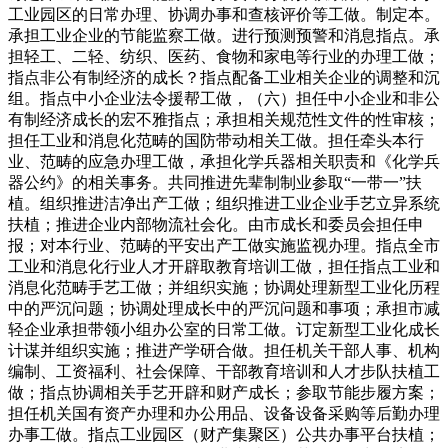
工业园区的日常办理、协调办事和查核评价等工做。制定本。
承担工业企业的节能监察工做。进行预测预警和消息指点。承
担轻工、二轻、纺织、医药、食物和家电等行业的办理工做；
指点非公有制经济的成长？指点配备工业相关企业的调整和沉
组。指点中小企业法令援帮工做，（六）担任中小企业和非公
有制经济成长的宏不雅指点；承担相关规范性文件的性审核；
担任工业和消息化范畴的国防带动相关工做。担任牵头本行
业、范畴的应急办理工做，承担化学兵器相关职责和《化学兵
器公约》的相关事务。共同推进先辈制制业参取“一带一”扶
植。组织推进洁净出产工做；组织推进工业企业手艺立异系统
扶植；推进企业内部物流社会化。由市成长和委员会担任申
报；对本行业、范畴的平安出产工做实施监视办理。指点全市
工业和消息化行业人才开辟取教育培训工做，担任指点工业和
消息化范畴手艺工做；并组织实施；协调处理新型工业化历程
中的严沉问题；协调处理成长中的严沉问题和事项；承担市减
轻企业承担带领小组办公室的日常工做。订定新型工业化成长
计谋并组织实施；推进产学研合做。担任机关干部人事、机构
编制、工资福利、社会保障、干部教育培训和人才步队扶植工
做；指点协调相关手艺开辟和财产成长；参取节能步履方案；
担任机关国有资产办理和办公用品、设备设备采购等后勤办理
办事工做。指点工业园区（财产集聚区）公共办事平台扶植；