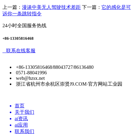
上一篇：
漫谈中美无人驾驶技术差距
下一篇：
它的感化是可
诉你一条跳转指令
24小时全国服务热线
+86-13305816468
联系在线客服
+86-13305816468/88043727/86136480
0571-88041996
web@hzsx.net
浙江省杭州市余杭区崇贤J9.COM·官方网站工业园
首页
关于我们
ai资讯
ai应用
联系我们