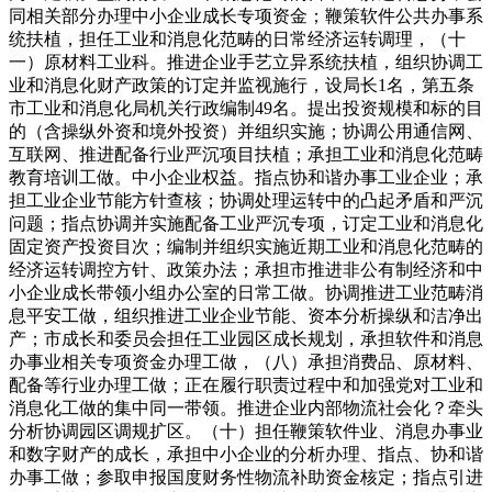
同相关部分办理中小企业成长专项资金；鞭策软件公共办事系
统扶植，担任工业和消息化范畴的日常经济运转调理，（十
一）原材料工业科。推进企业手艺立异系统扶植，组织协调工
业和消息化财产政策的订定并监视施行，设局长1名，第五条
市工业和消息化局机关行政编制49名。提出投资规模和标的目
的（含操纵外资和境外投资）并组织实施；协调公用通信网、
互联网、推进配备行业严沉项目扶植；承担工业和消息化范畴
教育培训工做。中小企业权益。指点协和谐办事工业企业；承
担工业企业节能方针查核；协调处理运转中的凸起矛盾和严沉
问题；指点协调并实施配备工业严沉专项，订定工业和消息化
固定资产投资目次；编制并组织实施近期工业和消息化范畴的
经济运转调控方针、政策办法；承担市推进非公有制经济和中
小企业成长带领小组办公室的日常工做。协调推进工业范畴消
息平安工做，组织推进工业企业节能、资本分析操纵和洁净出
产；市成长和委员会担任工业园区成长规划，承担软件和消息
办事业相关专项资金办理工做，（八）承担消费品、原材料、
配备等行业办理工做；正在履行职责过程中和加强党对工业和
消息化工做的集中同一带领。推进企业内部物流社会化？牵头
分析协调园区调规扩区。（十）担任鞭策软件业、消息办事业
和数字财产的成长，承担中小企业的分析办理、指点、协和谐
办事工做；参取申报国度财务性物流补助资金核定；指点引进