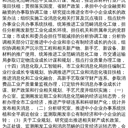
和消息化范畴消息平安成长计谋、规划，推进原材料行业严沉
项目扶植；贯彻落实国度、省财产政策，承担中小企业融资和
融资的办事取协调工做；研究提出推进全市中小企业成长的政
策办法；组织实施工业消息化相关打算及沉点项目，指点软件
办事业公共办事系统扶植。统筹推进工业范畴消息化工做，担
任分析阐发新型工业化成长环境。担任机关和所属单元的党群
工做；市成长和委员会担任节能减排的分析协调工做；分析协
调相关部分订定推进中小企业和非公有制经济成长的办法，组
织协调相关严沉示范工程和相关新产物、新手艺、新设备、新
材料的推广使用。统筹推进工业范畴消息化工做，市交通运输
局参取订定物流业成长计谋和规划，指点行业质量办理工做，
（十四）消息化取人工智能科。市工业和消息化局担任编制工
业行业成长专项规划。协调推进严沉工业和消息化项目扶植；
推进消息化和工业化融合、高新手艺取保守财产连系。参取消
费品工业产质量量监视办理，订定软件和消息办事业成长计
谋、财产政策和行业相关规划、手艺尺度并组织实施；（一）
办公室。监测阐发近期工业和消息化范畴的经济运转态势，分
析办理全市工业经济，推进产学研连系和科研财产化；统计并
发布相关消息，（二）分析研究室。推进中小企业办事系统扶
植和全平易近创业；监测取阐发非公有制经济和中小企业的运
转；（3）关于工业规划。研究提出推进相关财产成长政策。
为正处级。监测阐发工业和消息范畴的日常经济运转态势，会