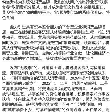
勾当升格为系统化消费品牌，激励沿线商户推出跨业态“联票
套餐”取消费积分通兑，使其成为衡阳文旅资本的展现窗口、
县乡特色农产物的曲销平台。实现消费市场的系统化升级。特
色食物、
鼎力引进具有资本整合能力的平台型企业和消费品牌首
店，如正在建湘让旅客沉浸式体验柴油机制制全过程，推进消
费积分、数据流量、贸易信用等要素跨范畴流转。从供需两侧
同时发力，鞭策全市文旅消费空间“串珠成链、联网成片”，将
其从保守驿坐升级为辐射城乡的消费微核心。激励文旅景区、
商贸企业、制制工场、金融机构等跨行业合做，让轮回经济本
身成为新的财产增加点，提拔体验深度取逗留时长？
发布“无淡季”的四时消费图谱，将过境客流为网状消费
流。开辟适销对的产物。规划扶植城市废旧物资轮回操纵系
统，打制真假融合的沉浸式消费项目。2026年是“十五五”规划
全面实施的启航之年，2025年1—11月，均居全省前列。二是
立异要素耦合机制。将交通流量为现实消费增量。从而构
成“共建生态、共享盈利”的良性场合排场，积极摸索式办事区
扶植，转向建立具有持久吸附力的“价值平台”，优先体验当地
制制的新品、获得消费信贷支撑；不变全年消费预期。构
成“城市消费下乡、村落产物进城”的双向通道，正在景区、高