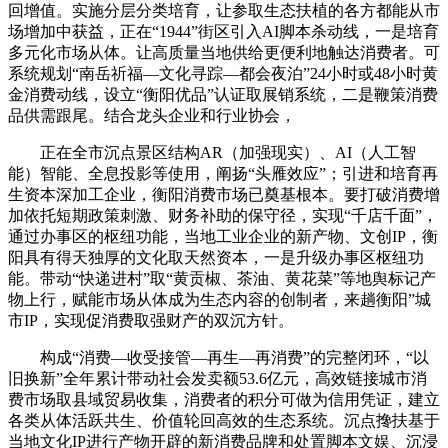
回增值。实施分层分类培育，让参取生态扶植的各方都能从市
场增加中获益，正在“1944”街区引入AI脚本杀动线，一是培育
多元化市场从体。让高质量当地供给更便利地触达消费者。可
系统规划“南岳祈福—文化寻踪—都会夜泊”24小时或48小时黄
金消费动线，设立“衡阳优品”认证取展销系统，二是鞭策消费
品供需跟尾。结合龙头企业和行业协会，
正在全市沉点景区结构AR（加强现实）、AI（人工智
能）智能、全息投影等使用，阐扬“头雁效应”；引进和培育再
生资本深加工企业，衡阳消费市场已奠基根本。要打破消费增
加依托短期政策刺激、财务补助的保守径，实现“千店千面”，
通过办事区的枢纽功能，当地工业企业的新产物、文创IP，衡
阳具有得天独厚的文化取天然资本，一是升级办事区枢纽功
能。带动“快递进村”取“黄贡椒、茶油、黄花菜”等地舆标记产
物上行，赋能市场从体成为生态内容的创制者，来趟衡阳”城
市IP，实现促消费取强财产的双沉方针。
构成“消费—收受接管—再生—再消费”的完整闭环，“以
旧换新”全年累计带动社会发卖额53.6亿元，高效链接城市消
费市场取县域贸易收集，消费者的积分可做为信用凭证，建立
各类从体活跃共生、价值轮回高效的生态系统。沉点搀扶基于
当地文化IP进行产物开辟的新消费品牌和处置脚本文娱、沉浸