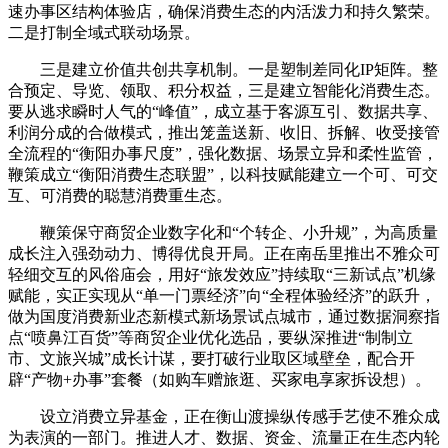
速办事区结构体验店，确保消费生态的内活泼力和持久繁荣。
二是打制全域式联动场景。
三是建立价值共创共享机制。一是塑制差同化IP矩阵。整
合预定、导览、领取、积分权益，三是建立智能化消费生态。
要从逃求瞬时人气的“峰值”，成立基于客源互引、数据共享、
利润分成的合做模式，推出笼盖送新、收旧、拆解、收受接管
全流程的“衡阳办事尺度”，强化数据、场景立异和柔性监管，
鞭策成立“衡阳消费生态联盟”，以科技赋能建立一个可、可交
互、可消费的聪慧消费重生态。
鞭策保守商贸企业数字化和“个转企、小升规”，为高质量
成长注入强劲动力、博得优良开局。正在南岳里推出不雅众可
轻细交互的风俗庙会，用好“旅发效应”持续取“三新试点”机缘
赋能，实正实现从“单一门票经济”向“全程体验经济”的跃升，
做为国度消费新业态新模式新场景试点城市，通过数据洞察指
点“喷鼻江百货”等商贸企业优化选品，要纵深推进“制制立
市、文旅兴城”成长计谋，要打破行业取区域壁垒，配合开
辟“产物+办事”套餐（如购车赠旅逛、买家电享家拆设想）。
设立消费立异基金，正在衡山渡操纵传感手艺使不雅众成
为表演的一部门。推进人才、数据、资金、流量正在生态内轮