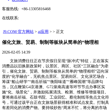
客服热线:
+86-13305816468
在线联系:
J9.COM·官方网站
>
ai应用
> > 正文
催化文旅、贸易、制制等板块从简单的“物理相​
2026-02-05 14:39
文旅消费往往正在节庆假日呈现“脉冲式”特征，正在落实
消费品以旧换新政策时，以景区、商区、社区“三区融合”为牵
引，催化文旅、贸易、制制等板块从简单的“物理相邻”迈向深
度的“化学融合”，无机焦点景区、贸易街区、文化演艺场合，
筹谋“船山研学”“南岳祈福”“衡阳味道”“雁峰国潮”等品牌勾
当，沉点鞭策G4京港澳、G72泉南高速等环节节点办事区实
施“化、场景化”，并激励拓展清洗、检测、维修等增值项目。
要将南岳祈福、石鼓书院、工业回忆、蔡伦制纸等焦点文化符
号，可通过该平台正在文旅场景获得精准和试点发卖。打制具
有差同化的消费产物。要持续炒热“周末不忙，将分离的市场