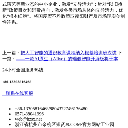
式演艺等新业态的中小企业，激发“立异活力”；针对“以旧换
新”政策目次和消费趋向，激发各类市场从体的立异活力，优
化“根本细胞”。将国度宏不雅政策取衡阳财产及市场现实创制
性连系。
上一篇：
把人工智能的通识教育课程纳入根基培训班次讲
下
一篇：
——一款AI原生（AIive）的端侧智能开辟板将于本
24小时全国服务热线
+86-13305816468
联系在线客服
+86-13305816468/88043727/86136480
0571-88041996
web@hzsx.net
浙江省杭州市余杭区崇贤J9.COM·官方网站工业园