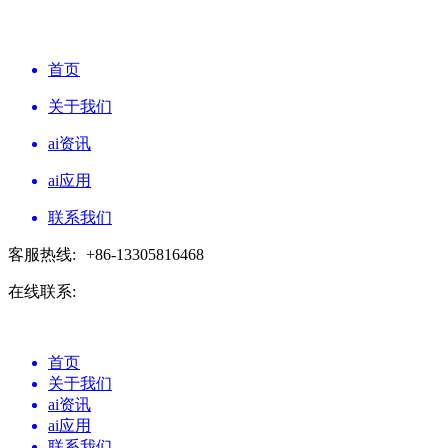
首页
关于我们
ai资讯
ai应用
联系我们
客服热线:
+86-13305816468
在线联系:
首页
关于我们
ai资讯
ai应用
联系我们