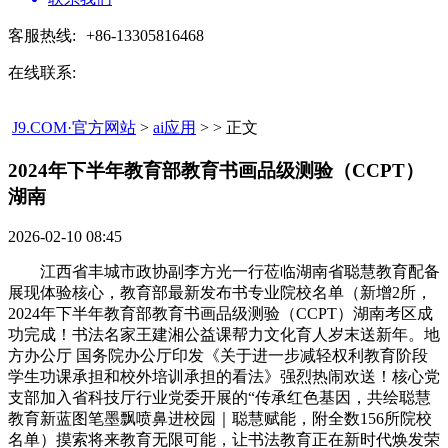
客服热线:
+86-13305816468
在线联系:
J9.COM·官方网站
>
ai应用
> > 正文
2024年下半年教育部教育书画品级测验（CCPT）
湖南​
2026-02-10 08:45
江西省丰城市政协副李方光一行莅临湖南省聪慧教育配备
展现体验核心，教育部最新发布书专业院校名单（新增2所，
2024年下半年教育部教育书画品级测验（CCPT）湖南考区成
功完成！书法名家王建湘公益课帮力文化育人岁末送新年。地
方办公厅 国务院办公厅印发《关于进一步减轻权利教育阶段
学生功课承担和校外培训承担的看法》强烈热闹欢送！核心党
支部加入省科技厅行业党委开展的“传承红色基因，共绘聪慧
教育新蓝图笔墨飘喷鼻进校园｜聪慧赋能，附全数156所院校
名单）摸索将来教育无限可能，让书法教育正在新时代焕发荣