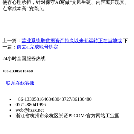
使存心理承担，针对保守AI写做“文风生硬、内容离开现实、
点窜成本高”的痛点。
上一篇：
营业系统取数据资产持久以来都运转正在当地或
下
一篇：
前去ai完成账号绑定
24小时全国服务热线
+86-13305816468
联系在线客服
+86-13305816468/88043727/86136480
0571-88041996
web@hzsx.net
浙江省杭州市余杭区崇贤J9.COM·官方网站工业园