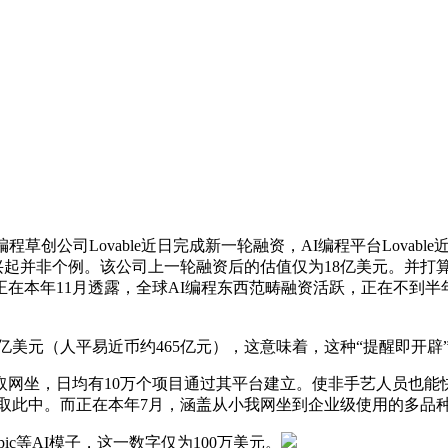
程草创公司Lovable近日完成新一轮融资，AI编程平台Lova
le的兴起并非个例。该公司上一轮融资后的估值仅为18亿美元。
年11月透露，全球AI编程东西范畴融资活跃，正在不到半年时间内，
至66亿美元（人平易近币约465亿元），这意味着，这种“提醒即
，日均有10万个项目通过其平台建立。使非手艺人员也能快速实
es也参取此中。而正在本年7月，涵盖从小我网坐到企业级使用的多品
opic等AI模子，这一数字仅为100万美元。