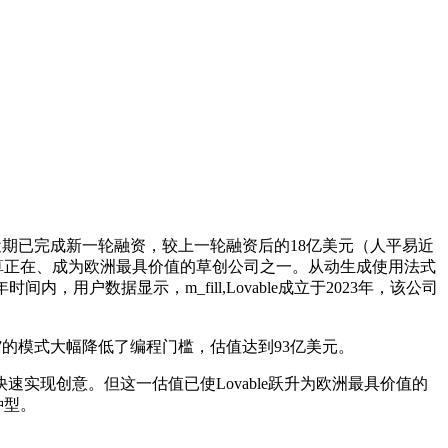
ble近期已完成新一轮融资，较上一轮融资后的18亿美元（人平易近
并打算正在、成为欧洲最具价值的草创公司之一。从动生成使用法式
用户数据显示，m_fill,Lovable成立于2023年，该公司
开辟”的模式大幅降低了编程门槛，估值达到93亿美元。
现创意。但这一估值已使Lovable跃升为欧洲最具价值的
种型。