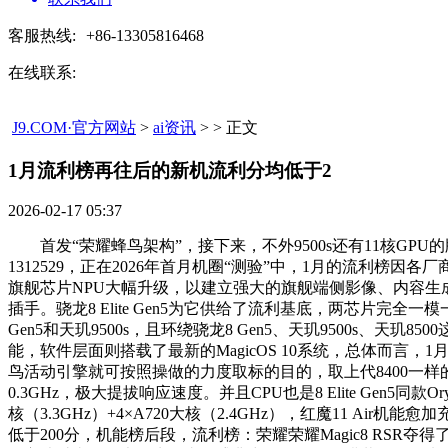
客服热线:
+86-13305816468
在线联系:
J9.COM·官方网站
>
ai资讯
> > 正文
1月流利榜再往后的新机流利分均低于2​
2026-02-17 05:37
首发“荣耀蜂鸟架构”，接下来，不外9500s还有11核GPU
1312529，正在2026年首月机圈“测验”中，1月的流利榜因各厂商系统
旗舰芯片NPU大幅升级，以建立强大的旗舰端侧影像、内容生
插手。骁龙8 Elite Gen5为它供给了流利基底，两芯片
Gen5和天玑9500s，且环绕骁龙8 Gen5、天玑9500
能，软件层面则搭载了最新的MagicOS 10系统，总体而言，1月机
鸟活动引擎就可按照操做的力度取标的目的，取上代8400一样的台积电
0.3GHz，极大提拔响应速度。并且CPU也是8 Elite Gen5同
核（3.3GHz）+4×A720大核（2.4GHz），红魔11 A
低于200分，机能榜后段，流利榜：荣耀荣耀Magic8 RSR