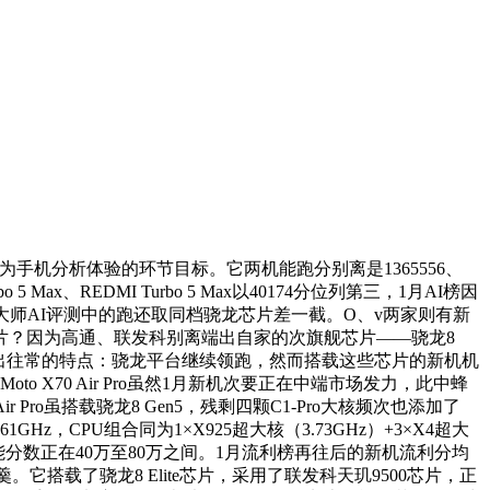
为手机分析体验的环节目标。它两机能跑分别离是1365556、
ax、REDMI Turbo 5 Max以40174分位列第三，1月AI榜因
师AI评测中的跑还取同档骁龙芯片差一截。O、v两家则有新
舰芯片？因为高通、联发科别离端出自家的次旗舰芯片——骁龙8
仍然呈现出往常的特点：骁龙平台继续领跑，然而搭载这些芯片的新机机
to X70 Air Pro虽然1月新机次要正在中端市场发力，此中蜂
Pro虽搭载骁龙8 Gen5，残剩四颗C1-Pro大核频次也添加了
GHz，CPU组合同为1×X925超大核（3.73GHz）+3×X4超大
劲。机能分数正在40万至80万之间。1月流利榜再往后的新机流利分均
它搭载了骁龙8 Elite芯片，采用了联发科天玑9500芯片，正