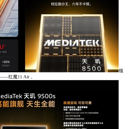
领
红魔11 Air，