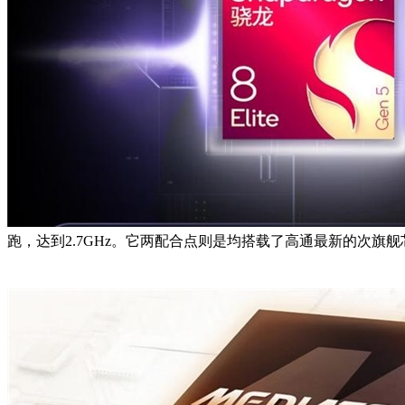
跑，达到2.7GHz。它两配合点则是均搭载了高通最新的次旗舰芯片