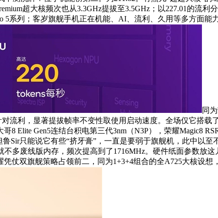
Premium超大核频次也从3.3GHz提拔至3.5GHz；以227
EDMI Turbo 5系列；客岁旗舰手机正在机能、AI、流利、久用等
同为
分数，该系统针对流利，显著提拔帧率不变性取使用启动速度。全场仅它搭载了
lite Gen5连结台积电第三代3nm（N3P），荣耀Magic8 R
GHz/2.2GHz，但鲁Sir只能说它有些“挤牙膏”，一直是要弱于旗舰
鲁Sir就不多废线版内存，频次提高到了1716MHz。硬件纸面参数放这儿
仗双旗舰策略占领前二，同为1+3+4组合的全A725大核设想