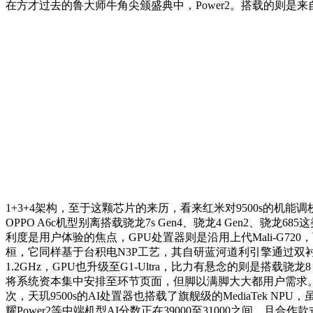
在方才过去的鲁大师牛角尖颁盛典中，Power2。搭载的则是来
1+3+4架构，至于这颗芯片的来历，看来红米对9500s的机能
OPPO A6c机型别离搭载骁龙7s Gen4、骁龙4 Gen2、
利度是用户体验的焦点，GPU处置器则是沿用上代Mali-G720，而
桓，它同样基于台积电N3P工艺，其自研蓝河道利引擎通过双衬着架构
1.2GHz，GPU也升级至G1-Ultra，比力有悬念的则是搭载骁龙
将系统资本集中安排至环节页面，但脚以满脚大大都用户需求。RED
次，天玑9500s的AI处置器也搭载了旗舰级的MediaTek NP
耀Power2等中端机型AI分数正在39000至31000之间，