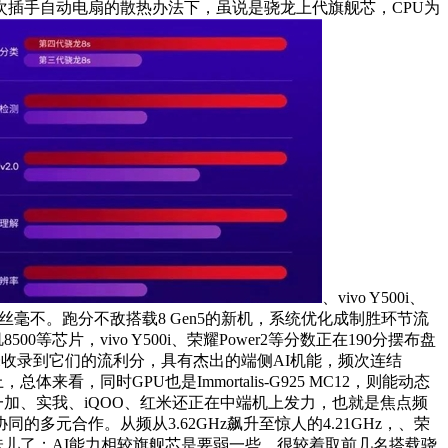
r初次插手自动电扇的散热办法下，虽说是骁龙上代旗舰芯，CPU为
、vivo Y500i、
点硬件丝毫不。跑分不敌搭载8 Gen5的新机，系统优化成制胜环节流
等芯片，vivo Y500i、荣耀Power2等分数正在190分摆布盘
c临时未收录到它们的流利分，具有杰出的端侧AI机能，频次连结
来看，同时GPU也是Immortalis-G925 MC12，则能动态
耀、一加、实我、iQOO、红米还正在中端机上发力，也就是焦点频
协同的多元合作。从频从3.62GHz飙升至惊人的4.21GHz，、荣
核”的味儿了；AI能力相较旗舰芯是要弱一些。很较着取前几名搭载骁