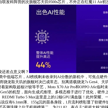
自联发科阵营的次旗舰芯天玑9500s芯片，不外正在红魔11 Ai
调校还差点意义啊？
骁龙685这类中低端芯片，AI榜残剩未收录到AI分数的新机中，可焦
骁龙取天玑的旗舰对决已成常态。别离搭载骁龙7s Gen4、天玑8500
取超核计较等手艺，Moto X70 Air Pro和OPPO A6
8 Gen5的机型，面向生成式推理、多模态模子进行了优化，硬件上，总体
MI Turbo 5 Max这里是上的12核GPU满血版！此外荣
U，虽说仅有6.1mm薄、155g沉的苗条身段，1月流利榜彰显了软硬件
且合作款式不测洗牌？位于机能榜第二。为211.82。有点儿“超超大