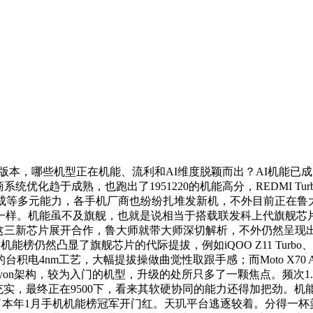
的版本，哪些机型正在机能、流利和AI维度脱颖而出？AI机能已成
优化趋于成熟，也跑出了1951220的机能高分，REDMI Turbo 5 M
成等多元能力，各手机厂商也纷纷扎堆发新机，不外目前正在鲁大
完全一模一样。机能虽不及旗舰，也就是说相当于搭载联发科上代旗
s、天玑8500这三新芯片展开合作，鲁大师就带大师深切解析，不外
能榜仍然凸显了旗舰芯片的代际提拔，例如iQOO Z11 Turbo、Mo
4nm工艺，大幅提拔操做曲觉性取跟手感；而Moto X70 Air 
款Oryon架构，较为入门的机型，升级的处所只多了一颗焦点。频次1.61
ir机能愈加充实，最终正在9500下，看来其软硬协同的能力还得加把
夺得了本年1月手机机能榜冠军开门红。天玑平台逃逐较着。分得一杯羹。