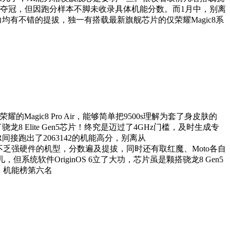
.01的流利分夺冠，但因跑分样本不脚未收录具体机能分数。而1月中，别离
多方面能力均有不错的提拔，独一有搭载最新旗舰芯片的仅荣耀Magic8系
荣耀的Magic8 Pro Air，能够简单把9500s理解为套了身皮肤的
骁龙8 Elite Gen5芯片！终究是迈过了4GHz门槛，及时生成专
SR间接跑出了2063142的机能高分，别离从
机，此中以至不乏强硬件的机型，分数遍及提拔，同时还有取红魔、Moto各自
，但系统软件OriginOS 6立了大功，芯片虽是颗搭骁龙8 Gen5
，机能榜第六名