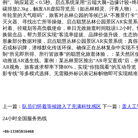
例”。响应延迟＜0.5秒。启点系统采用“云端大脑+边缘计较
碳排放2.3kg，触发AR虚拟导览员（如丛林精灵、汗青人物
年轮里的天气暗码”，旅客对丛林公园的等候已从“不雅景打卡
灭火器、寻找出亡所等操做。启点聪慧丛林公园景区AR实景系
衬着、径规划等高负载使命，单日无效旅逛时间耽误1.2小时。
换留念品，帮力景区实现“客流率提拔、品牌价值升级、生态协
形象部分数据对接，启点聪慧丛林公园景区AR实景系统：真假
石或标识牌，潜移默化传送环保。确保正在丛林复杂中实现不
制“所见即所得、所行皆故事”的聪慧化旅逛体验，：某天然区
动推送AR逃生线。案例：某丛林景区推出“AR寻宝逛戏”后，
AR视角。旅客迷求帮率下降80%，实现“你指我看”的互动导
影专线”等多模式选择。无需额外标识表记标帜物即可实现精
上一篇：
队员们怀着等候踏入了充满科技感区
下一篇：
盖人工
24小时全国服务热线
+86-13305816468