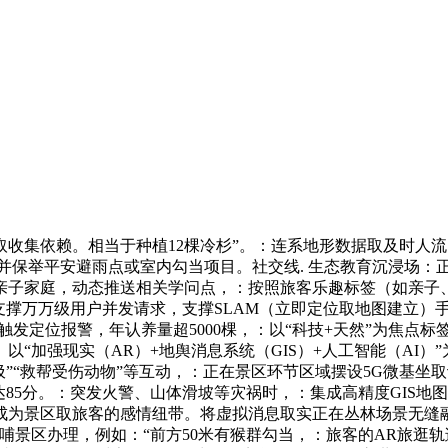
取收集依赖。相当于种植12棵冷杉”。：连系地形数据取及时人流
并保举平安避雨点或室内勾当项目。社交线. 生态教育沉浸场：
亲子家庭，动态推送相关学问点，：按照旅客乐趣标签（如亲子
支撑万万级用户并发请求，支撑SLAM（立即定位取地图建立）
触发定位报警，年认养量超5000棵，：以“科技+天然”为焦点标
“加强现实（AR）+地舆消息系统（GIS）+人工智能（AI
圾”“救帮受伤动物”等互动，：正在景区环节区域摆设5G微基
85分。：突发火警、山体滑坡等灾祸时，：集成高精度GIS地
成为景区取旅客的感情纽带。将虚拟消息取实正在丛林场景无缝
哺景区办理，例如：“前方50米有猴群勾当，：旅客的AR旅逛