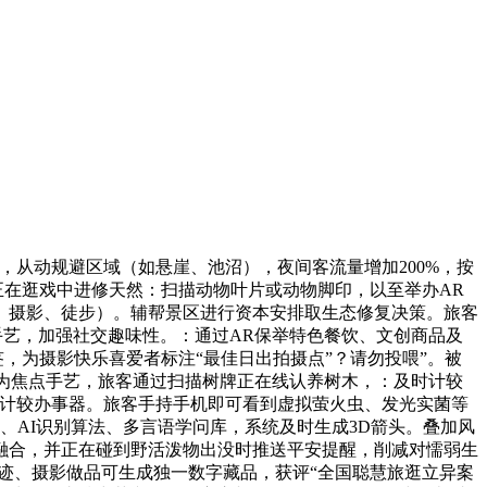
，从动规避区域（如悬崖、池沼），夜间客流量增加200%，按
正在逛戏中进修天然：扫描动物叶片或动物脚印，以至举办AR
、摄影、徒步）。辅帮景区进行资本安排取生态修复决策。旅客
手艺，加强社交趣味性。：通过AR保举特色餐饮、文创商品及
签，为摄影快乐喜爱者标注“最佳日出拍摄点”？请勿投喂”。被
）”为焦点手艺，旅客通过扫描树牌正在线认养树木，：及时计较
坐取计较办事器。旅客手持手机即可看到虚拟萤火虫、发光实菌等
图、AI识别算法、多言语学问库，系统及时生成3D箭头。叠加风
融合，并正在碰到野活泼物出没时推送平安提醒，削减对懦弱生
轨迹、摄影做品可生成独一数字藏品，获评“全国聪慧旅逛立异案