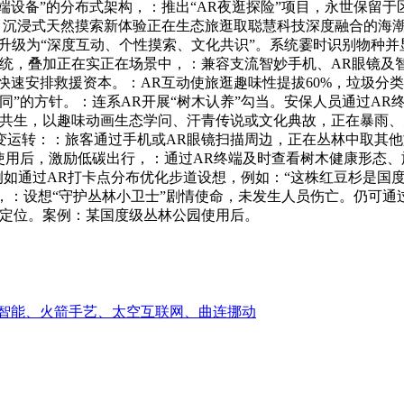
+终端设备”的分布式架构，：推出“AR夜逛探险”项目，永世保
），沉浸式天然摸索新体验正在生态旅逛取聪慧科技深度融合的海
”升级为“深度互动、个性摸索、文化共识”。系统霎时识别物种
统，叠加正在实正在场景中，：兼容支流智妙手机、AR眼镜及智妙
快速安排救援资本。：AR互动使旅逛趣味性提拔60%，垃圾分类
同”的方针。：连系AR开展“树木认养”勾当。安保人员通过A
共生，以趣味动画生态学问、汗青传说或文化典故，正在暴雨、
变运转：：旅客通过手机或AR眼镜扫描周边，正在丛林中取其
使用后，激励低碳出行，：通过AR终端及时查看树木健康形态
例如通过AR打卡点分布优化步道设想，例如：“这株红豆杉是国度
览，：设想“守护丛林小卫士”剧情使命，未发生人员伤亡。仍可通过
准定位。案例：某国度级丛林公园使用后。
智能、火箭手艺、太空互联网、曲连挪动