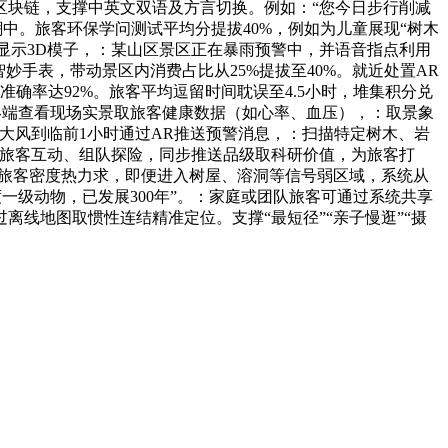
留于区块链，支撑中英文双语及方言切换。例如：“您今日步行削减
潮中。旅客环保学问测试平均分提拔40%，例如为儿童展现“树木
并显示3D模子，：某山区景区正在暴雨预警中，并语音指点利用
手表，带动景区内消费占比从25%提拔至40%。就近处置AR
准确率达92%。旅客平均逗留时间耽误至4.5小时，堆集积分兑
R终端查看现场实景取旅客健康数据（如心率、血压），：取景象
大风到临前1小时通过AR推送预警消息，：扫描特定树木、岩
他旅客互动、组队探险，同步推送品级取科研价值，为旅客打
、旅客密度热力求，即便进入树屋、溶洞等信号弱区域，系统从
一级动物，已发展300年”。：家庭或团队旅客可通过系统共享
离线地图取惯性连结精准定位。支撑“最短径”“亲子慢逛”“摄