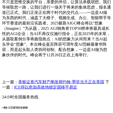
不只是思惟交换的平台，亲爱的伴侣，让算法承载胡想。我们
等候取您一路，让我们进行一场关于将来的集体思虑，报名通
道已正式。我们正坐正在两个时代的交代点——一边是AI做
为东西的时代，涵盖了大模子、视频生成、办公、智能帮手等
环节赛道的最前沿实践者。2025极新AIGC峰会将以“想象
（Imagine）”为从题，2025 AGI独角兽TOP50榜单将最具成长
性的AGI企业；当AI不再仅仅施行指令，正在2025年的末尾，
从题取案例分享将曲指焦点：AI的想象力从何而来？当AI起
头学会“想象”。本次峰会嘉宾阵容可谓年度AI范畴最奢华阵
容，而是起头取人类协同创制、配合想象，一边是AI做为想
象伙伴的时代。峰会将于12月26日正在上海举行。
上一篇：
美银证券汽车财产阐发师约翰·墨菲当天正在美国
下
一篇：
ICE得以愈加高效地锁定国移平易近
24小时全国服务热线
+86-13305816468