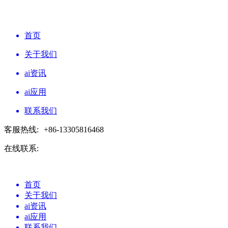
首页
关于我们
ai资讯
ai应用
联系我们
客服热线:
+86-13305816468
在线联系:
首页
关于我们
ai资讯
ai应用
联系我们